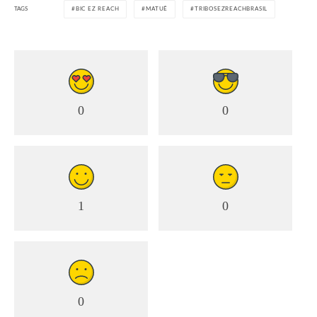
TAGS
BIC EZ REACH
MATUÊ
TRIBOSEZREACHBRASIL
0
0
1
0
0