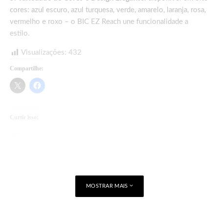
cores: azul escuro, azul turquesa, verde, amarelo, laranja, rosa,
vermelho e roxo – o BIC EZ Reach une funcionalidade a
estilo.
Visualizações:
432
Compartilhe:
Curtir isso:
Carregando...
MOSTRAR MAIS