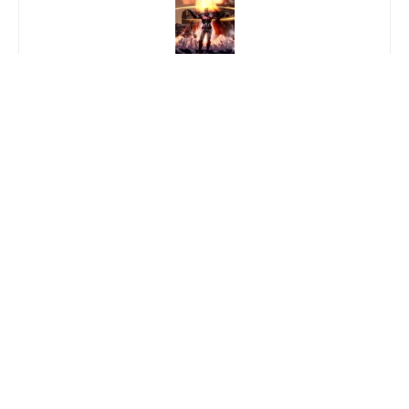
Anterior
Atualização de março de Lost Ark chega com
Classe Avançada Breaker
Próximo
JAW Games ultrapassa os 13 mil assinantes
Deixe uma resposta