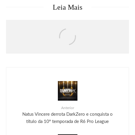
Leia Mais
Livros
Marvel
Quadrinhos
Marvel explica oficialmente o maior
poder do Demolidor (e como ele supera
o do Homem-Aranha)
Anterior
Natus Vincere derrota DarkZero e conquista o
título da 10ª temporada de R6 Pro League