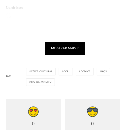
Curtir isso:
Carregando...
MOSTRAR MAIS
CAIXA CULTURAL
CCRJ
COMICS
HQS
TAGS
RIO DE JANEIRO
0
0