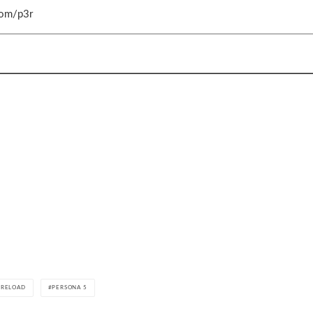
com/p3r
 RELOAD
PERSONA 5