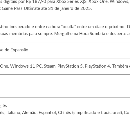
s digitais por R$ 187,90 para Xbox Series X|S, Xbox One, Windows, 
x Game Pass Ultimate até 31 de janeiro de 2025.
tino inesperado e entre na hora “oculta” entre um dia e o próximo. 
m suas memórias para sempre. Mergulhe na Hora Sombria e desperte a
se de Expansão
 One, Windows 11 PC, Steam, PlayStation 5, PlayStation 4. Também
glês
ês, Italiano, Alemão, Espanhol, Chinês (simplificado e tradicional), C