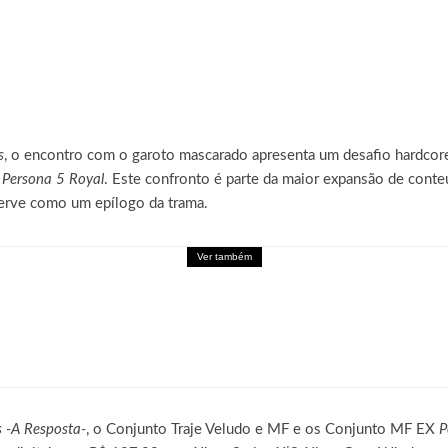
s
, o encontro com o garoto mascarado apresenta um desafio hardcore
e
Persona 5 Royal
. Este confronto é parte da maior expansão de cont
erve como um epílogo da trama.
Ver também
leva a experiência de Palworld para o mobile em fo
s -A Resposta-
, o Conjunto Traje Veludo e MF e os Conjunto MF EX
P