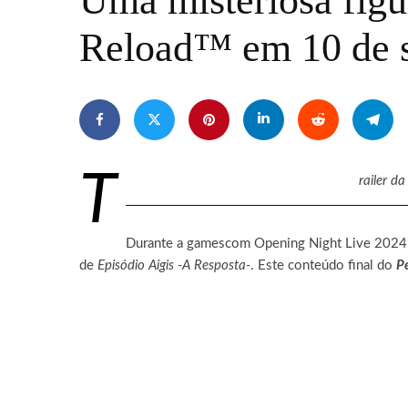
Uma misteriosa figu
Reload™️ em 10 de 
T
railer d
Durante a gamescom Opening Night Live 2024, 
de
Episódio Aigis -A Resposta-
. Este conteúdo final do
P