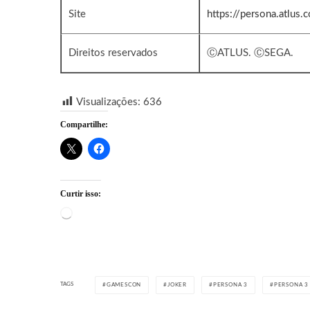
Site
https://persona.atlus.
Direitos reservados
ⒸATLUS. ⒸSEGA.
Visualizações:
636
Compartilhe:
Curtir isso:
Carregando...
TAGS
GAMESCON
JOKER
PERSONA 3
PERSONA 3