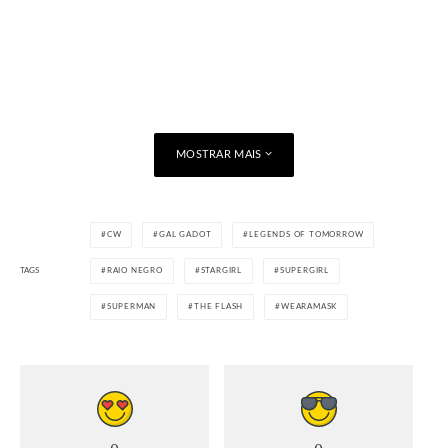
MOSTRAR MAIS
CW
GAL GADOT
LEGENDS OF TOMORROW
TAGS
RAIO NEGRO
STARGIRL
SUPERGIRL
SUPERMAN
THE FLASH
WEARAMASK