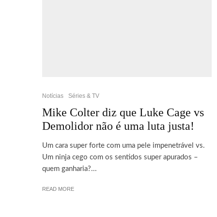
Notícias
Séries & TV
Mike Colter diz que Luke Cage vs
Demolidor não é uma luta justa!
Um cara super forte com uma pele impenetrável vs.
Um ninja cego com os sentidos super apurados –
quem ganharia?...
© 2026 Cebola Verde® | Versão 6.0.1 Todos os seus direitos reserva
READ MORE