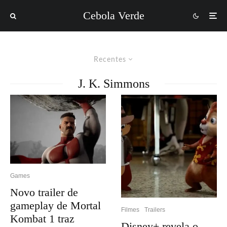
Cebola Verde
Recentes
J. K. Simmons
Games
Novo trailer de
gameplay de Mortal
Filmes
Trailers
Kombat 1 traz
Disney+ revela o