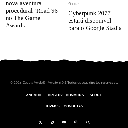
nova aventura
Games
procedural ‘Road 96’
Cyberpunk 2077
no The Game
estará disponível
Awards
para o Google Stadia
© 2026 Cebola Verde® | Versão 6.0.1 Todos os seus direitos reservados.
ANUNCIE
CREATIVE COMMONS
SOBRE
TERMOS E CONDUTAS