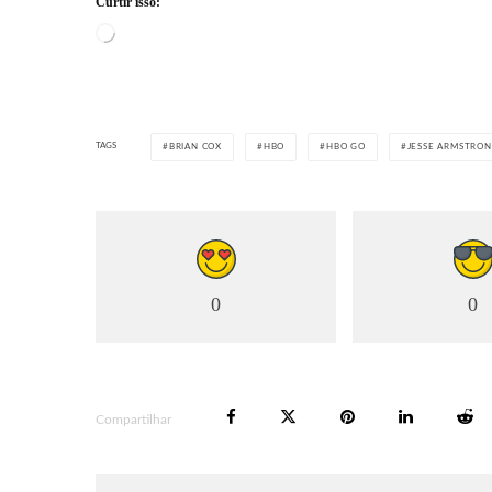
Curtir isso:
Carregando...
TAGS
BRIAN COX
HBO
HBO GO
JESSE ARMSTRO
0
0
Compartilhar