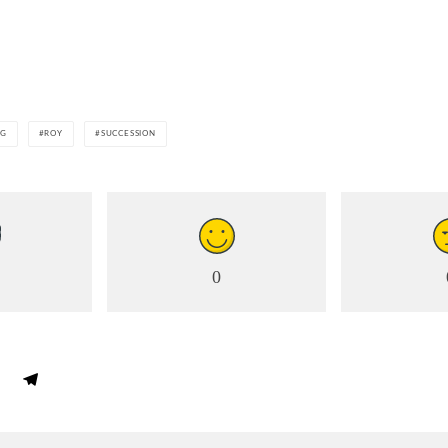
NG
ROY
SUCCESSION
0