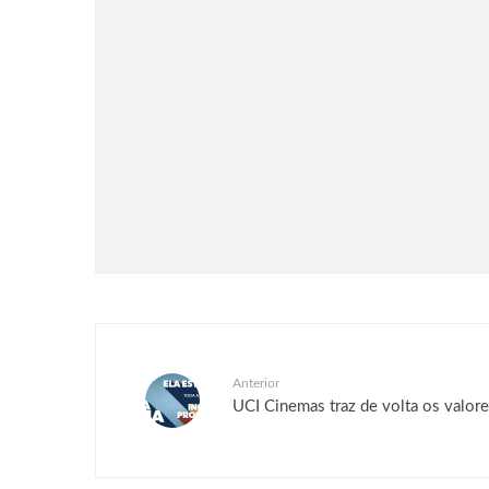
Séries & TV
Streaming
Uma Loja Para Assassinos:
Relembre a primeira temporada
do k-drama e saiba o que esperar
da segunda
Anterior
UCI Cinemas traz de volta os valor