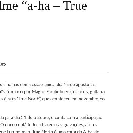
lme “a-ha – True
sto
os cinemas com sessão única: dia 15 de agosto, às
guês formado por Magne Furuholmen (teclados, guitarra
o do álbum “True North”, que aconteceu em novembro do
a para dia 21 de outubro, e conta com a participação
 O documentário inclui, além das gravações, atores
ne Furuholmen, True North é uma carta do A-ha, do