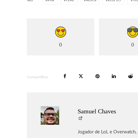
TAGS
A-HA
FILME
MÚSICA
REDE UCI
TR
0
0
Compartilhar
Samuel Chaves
Jogador de LoL e Overwatch,