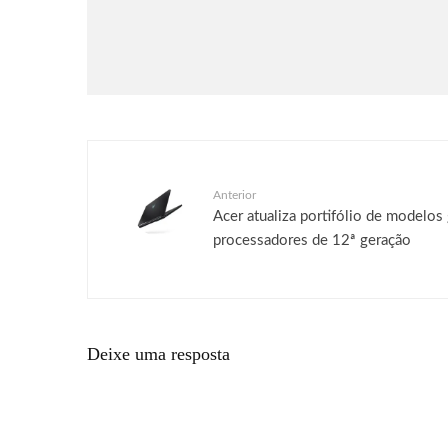
O terceiro álbum de Gracie
Abrams, “Daughter From Hell”,
já está disponível
Anterior
Acer atualiza portifólio de modelos
processadores de 12ª geração
Deixe uma resposta