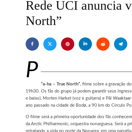
Rede UCI anuncia ve
North”
P
“a-ha – True North”
, filme sobre a gravação d
19h30. Os fãs do grupo já podem garantir seus ingresso
e baixo), Morten Harket (voz e guitarra) e Pål Waaktaa
ano passado na cidade de Bodø, a 90 km do Círculo Pol
O filme será a primeira oportunidade dos fãs conhecer
da Arctic Philharmonic, orquestra norueguesa. Será a p
retratando a vida no norte da Noruega, em uma narrat