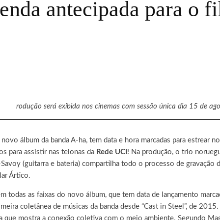
nda antecipada para o fi
rodução será exibida nos cinemas com sessão única dia 15 de ago
o novo álbum da banda A-ha, tem data e hora marcadas para estrear n
s para assistir nas telonas da
Rede UCI
! Na produção, o trio norue
r-Savoy (guitarra e bateria) compartilha todo o processo de gravaçã
ar Ártico.
em todas as faixas do novo álbum, que tem data de lançamento marcad
rimeira coletânea de músicas da banda desde “Cast in Steel”, de 2015.
iva que mostra a conexão coletiva com o meio ambiente. Segundo Mag