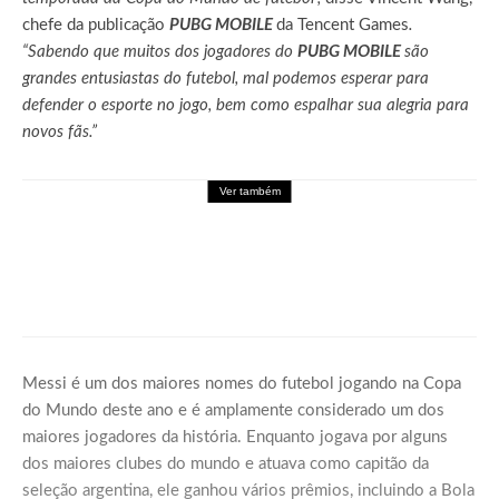
chefe da publicação
PUBG MOBILE
da Tencent Games
.
“Sabendo que muitos dos jogadores do
PUBG MOBILE
são
grandes entusiastas do futebol, mal podemos esperar para
defender o esporte no jogo, bem como espalhar sua alegria para
novos fãs.”
Ver também
Games
DRAGON BALL: SPARKING! ZERO recebe
seu maior DLC, SUPER LIMIT-BREAKING
NEO, já disponível para PC e consoles
Messi é um dos maiores nomes do futebol jogando na Copa
do Mundo deste ano e é amplamente considerado um dos
maiores jogadores da história. Enquanto jogava por alguns
dos maiores clubes do mundo e atuava como capitão da
seleção argentina, ele ganhou vários prêmios, incluindo a Bola