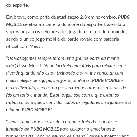
do esporte.
Em breve, como parte da atualização 2.3 em novembro,
PUBG
MOBILE
celebrará a carreira do ícone do esporte, trazendo o
superstar para os celulares dos jogadores em todo o mundo,
sendo o único jogo mobile de battle royale com parceria
oficial com Messi.
“
Os videogames sempre foram uma grande parte da minha
vida”,
disse Messi
. “Acho incrivelmente úteis para relaxar e me
divertir quando não estou treinando e para me conectar com
meus colegas de equipe, amigos e familiares.
PUBG MOBILE
é
muito divertido, e eu estou pessoalmente entre seus milhões de
fãs em todo o mundo. Estou orgulhoso com o que estamos
trabalhando e quero convidar todos os jogadores a se juntarem a
mim no
PUBG MOBILE
.”
“
Temos uma sorte incrível de ter uma estrela do esporte se
juntando ao
PUBG MOBILE
para celebrar a emocionante
temporada da Copa do Mundo de futebol”,
disse Vincent Wang,