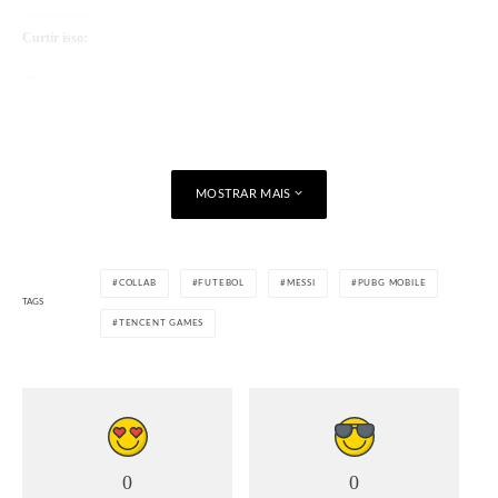
Curtir isso:
Carregando...
MOSTRAR MAIS
COLLAB
FUTEBOL
MESSI
PUBG MOBILE
TAGS
TENCENT GAMES
0
0