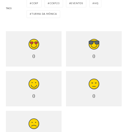
CCXP
CCXP23
EVENTOS
HQ
TAGS
TURMA DA MÔNICA
0
0
0
0