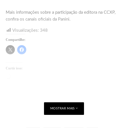
Mais informações sobre a participação da editora na CCXP,
confira os canais oficiais da Panini.
Visualizações:
348
Compartilhe:
Curtir isso:
Carregando...
MOSTRAR MAIS