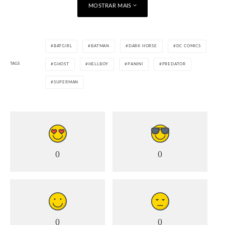
MOSTRAR MAIS
BATGIRL
BATMAN
DARK HORSE
DC COMICS
TAGS
GHOST
HELLBOY
PANINI
PREDATOR
SUPERMAN
0
0
0
0