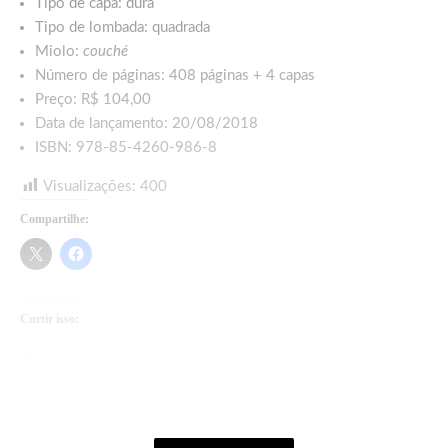
Tipo de capa: dura
Tipo de lombada: quadrada
Miolo:
couché
Número de páginas: 408 páginas + 4 capas
Preço: R$ 104,00
Data de lançamento: 20/08/2018
ISBN: 978-85-4260-986-8
Visualizações:
400
Compartilhe:
Curtir isso:
Carregando...