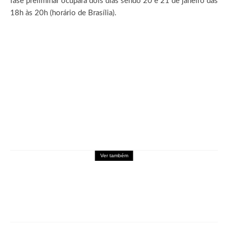
fase preliminar ocupará dois dias sendo 20 e 21 de janeiro das
18h às 20h (horário de Brasília).
Ver também
Games
DRAGON BALL: SPARKING! ZERO recebe
seu maior DLC, SUPER LIMIT-BREAKING
NEO, já disponível para PC e consoles