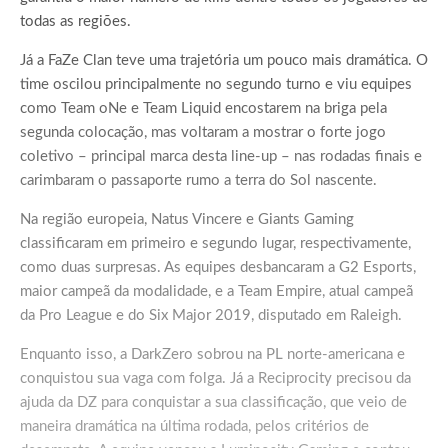
todas as regiões.
Já a FaZe Clan teve uma trajetória um pouco mais dramática. O
time oscilou principalmente no segundo turno e viu equipes
como Team oNe e Team Liquid encostarem na briga pela
segunda colocação, mas voltaram a mostrar o forte jogo
coletivo – principal marca desta line-up – nas rodadas finais e
carimbaram o passaporte rumo a terra do Sol nascente.
Na região europeia, Natus Vincere e Giants Gaming
classificaram em primeiro e segundo lugar, respectivamente,
como duas surpresas. As equipes desbancaram a G2 Esports,
maior campeã da modalidade, e a Team Empire, atual campeã
da Pro League e do Six Major 2019, disputado em Raleigh.
Enquanto isso, a DarkZero sobrou na PL norte-americana e
conquistou sua vaga com folga. Já a Reciprocity precisou da
ajuda da DZ para conquistar a sua classificação, que veio de
maneira dramática na última rodada, pelos critérios de