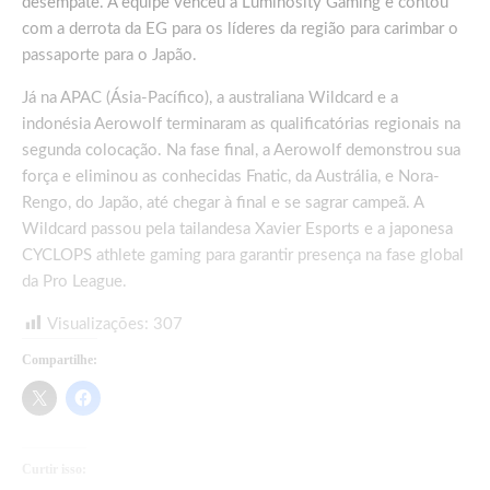
desempate. A equipe venceu a Luminosity Gaming e contou
com a derrota da EG para os líderes da região para carimbar o
passaporte para o Japão.
Já na APAC (Ásia-Pacífico), a australiana Wildcard e a
indonésia Aerowolf terminaram as qualificatórias regionais na
segunda colocação. Na fase final, a Aerowolf demonstrou sua
força e eliminou as conhecidas Fnatic, da Austrália, e Nora-
Rengo, do Japão, até chegar à final e se sagrar campeã. A
Wildcard passou pela tailandesa Xavier Esports e a japonesa
CYCLOPS athlete gaming para garantir presença na fase global
da Pro League.
Visualizações:
307
Compartilhe:
Curtir isso: