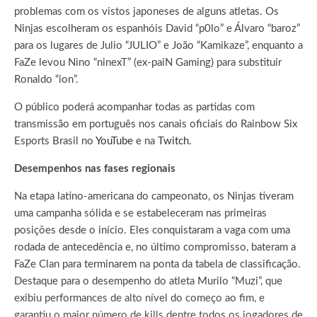
problemas com os vistos japoneses de alguns atletas. Os
Ninjas escolheram os espanhóis David “p0lo” e Álvaro “baroz”
para os lugares de Julio “JULIO” e João “Kamikaze”, enquanto a
FaZe levou Nino “ninexT” (ex-paiN Gaming) para substituir
Ronaldo “ion”.
O público poderá acompanhar todas as partidas com
transmissão em português nos canais oficiais do Rainbow Six
Esports Brasil no
YouTube
e na
Twitch
.
Desempenhos nas fases regionais
Na etapa latino-americana do campeonato, os Ninjas tiveram
uma campanha sólida e se estabeleceram nas primeiras
posições desde o início. Eles conquistaram a vaga com uma
rodada de antecedência e, no último compromisso, bateram a
FaZe Clan para terminarem na ponta da tabela de classificação.
Destaque para o desempenho do atleta Murilo “Muzi”, que
exibiu performances de alto nível do começo ao fim, e
garantiu o maior número de kills dentre todos os jogadores de