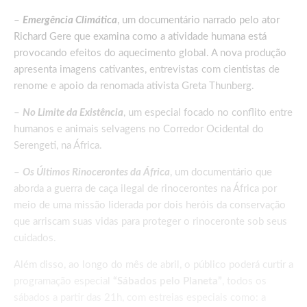
–
Emergência Climática
, um documentário narrado pelo ator
Richard Gere que examina como a atividade humana está
provocando efeitos do aquecimento global. A nova produção
apresenta imagens cativantes, entrevistas com cientistas de
renome e apoio da renomada ativista Greta Thunberg.
–
No Limite da Existência
, um especial focado no conflito entre
humanos e animais selvagens no Corredor Ocidental do
Serengeti, na África.
–
Os Últimos Rinocerontes da África
, um documentário que
aborda a guerra de caça ilegal de rinocerontes na África por
meio de uma missão liderada por dois heróis da conservação
que arriscam suas vidas para proteger o rinoceronte sob seus
cuidados.
Além disso, ao longo do mês de abril, o público poderá curtir a
programação especial
“Sábados pelo Planeta”
, todos os
sábados a partir das 21h, com estreias especiais como: a