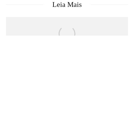
Leia Mais
Séries & TV
Streaming
Uma Loja Para Assassinos: Relembre a
primeira temporada do k-drama e saiba o
que esperar da segunda
Anterior
Cine Terror é a aposta do Prime Box Brazil para
o Halloween