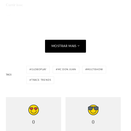
Curtir isso:
Carregando...
MOSTRAR MAIS
GLOBOPLAY
MC DON JUAN
MULTISHOW
TAGS
TRACE TRENDS
0
0