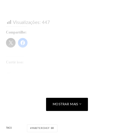
Visualizações:
447
Compartilhe:
Curtir isso:
Carregando...
MOSTRAR MAIS
TAGS
MASTERCHEF BR