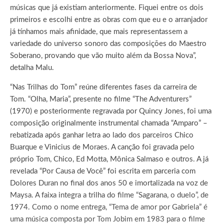
músicas que já existiam anteriormente. Fiquei entre os dois
primeiros e escolhi entre as obras com que eu e o arranjador
já tínhamos mais afinidade, que mais representassem a
variedade do universo sonoro das composições do Maestro
Soberano, provando que vão muito além da Bossa Nova”,
detalha Malu.
“Nas Trilhas do Tom” reúne diferentes fases da carreira de
Tom. “Olha, Maria”, presente no filme “The Adventurers”
(1970) e posteriormente regravada por Quincy Jones, foi uma
composição originalmente instrumental chamada “Amparo” –
rebatizada após ganhar letra ao lado dos parceiros Chico
Buarque e Vinicius de Moraes. A canção foi gravada pelo
próprio Tom, Chico, Ed Motta, Mônica Salmaso e outros. A já
revelada “Por Causa de Você” foi escrita em parceria com
Dolores Duran no final dos anos 50 e imortalizada na voz de
Maysa. A faixa integra a trilha do filme “Sagarana, o duelo”, de
1974. Como o nome entrega, “Tema de amor por Gabriela” é
uma música composta por Tom Jobim em 1983 para o filme