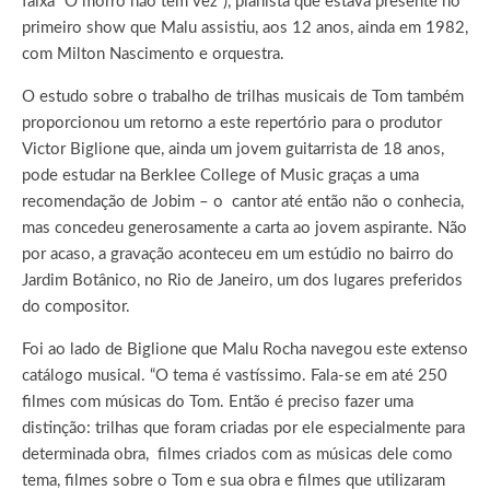
faixa “O morro não tem vez”), pianista que estava presente no
primeiro show que Malu assistiu, aos 12 anos, ainda em 1982,
com Milton Nascimento e orquestra.
O estudo sobre o trabalho de trilhas musicais de Tom também
proporcionou um retorno a este repertório para o produtor
Victor Biglione que, ainda um jovem guitarrista de 18 anos,
pode estudar na Berklee College of Music graças a uma
recomendação de Jobim – o cantor até então não o conhecia,
mas concedeu generosamente a carta ao jovem aspirante. Não
por acaso, a gravação aconteceu em um estúdio no bairro do
Jardim Botânico, no Rio de Janeiro, um dos lugares preferidos
do compositor.
Foi ao lado de Biglione que Malu Rocha navegou este extenso
catálogo musical. “O tema é vastíssimo. Fala-se em até 250
filmes com músicas do Tom. Então é preciso fazer uma
distinção: trilhas que foram criadas por ele especialmente para
determinada obra, filmes criados com as músicas dele como
tema, filmes sobre o Tom e sua obra e filmes que utilizaram