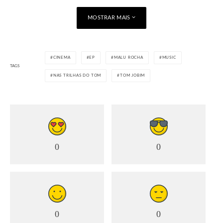
MOSTRAR MAIS
Curtir isso:
Carregando...
CINEMA
EP
MALU ROCHA
MUSIC
TAGS
NAS TRILHAS DO TOM
TOM JOBIM
0
0
0
0