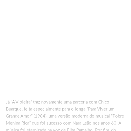
Já “A Violeira” traz novamente uma parceria com Chico
Buarque, feita especialmente para o longa “Para Viver um
Grande Amor” (1984), uma versão moderna do musical “Pobre
Menina Rica” que foi sucesso com Nara Leão nos anos 60. A
música foi eternizada na voz de Elba Ramalho. Por fim, do