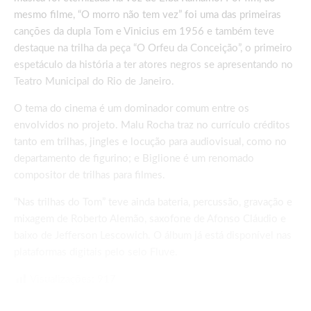
mesmo filme, “O morro não tem vez” foi uma das primeiras
canções da dupla Tom e Vinicius em 1956 e também teve
destaque na trilha da peça “O Orfeu da Conceição”, o primeiro
espetáculo da história a ter atores negros se apresentando no
Teatro Municipal do Rio de Janeiro.
O tema do cinema é um dominador comum entre os
envolvidos no projeto. Malu Rocha traz no currículo créditos
tanto em trilhas, jingles e locução para audiovisual, como no
departamento de figurino; e Biglione é um renomado
compositor de trilhas para filmes.
“Nas trilhas do Tom” teve ainda bateria, percussão, gravação e
mixagem de Roberto Alemão, saxofone de Afonso Cláudio e
baixo de Jefferson Lescowich. O álbum já está disponível nas
plataformas digitais pelo selo Fluve.
Visualizações:
917
Compartilhe: