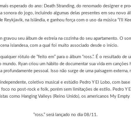
ais esperado do ano: Death Stranding, do renomado designer e prod
lha sonora do jogo, incluindo algumas delas presentes em seu novo 
e Reykjavik, na Islândia, e ganhou força com o uso da música “I’ll K
 gravou seu álbum de estreia na cozinha do seu apartamento. O so
 cena islandesa, com a qual foi muito associado desde o início.
ualquer rótulo de “feito em” para o álbum “ross.”. É o resultado de u
 mundo. Ryan criou um hábito de documentar sua vida em canções h
ca profundamente pessoal. Isso não surge de uma paisagem externa,
o independente, coletivo musical e estúdio Pedro Y El Lobo, com bas
 foco no post-rock e folk, porém sem limitações de estilo. Pedro Y E
artistas como Hanging Valleys (Reino Unido), os americanos My Emp
“ross.” será lançado no dia 08/11.