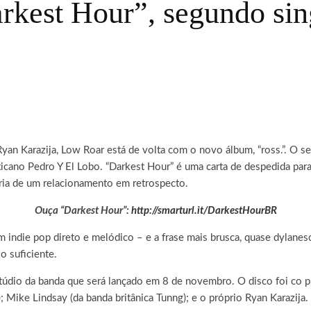
rkest Hour”, segundo sin
Ryan Karazija, Low Roar está de volta com o novo álbum, “ross.”.
O seg
xicano Pedro Y El Lobo. “Darkest Hour” é uma carta de despedida par
ória de um relacionamento em retrospecto.
Ouça “Darkest Hour”:
http://smarturl.it/DarkestHourBR
 indie pop direto e melódico – e a frase mais brusca, quase dylanesc
o suficiente.
 estúdio da banda que será lançado em 8 de novembro. O disco foi co
Mike Lindsay (da banda britânica Tunng); e o próprio Ryan Karazija.