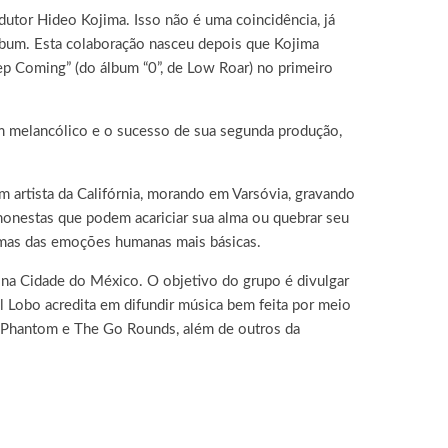
utor Hideo Kojima. Isso não é uma coincidência, já
álbum. Esta colaboração nasceu depois que Kojima
eep Coming” (do álbum “0”, de Low Roar) no primeiro
m melancólico e o sucesso de sua segunda produção,
m artista da Califórnia, morando em Varsóvia, gravando
onestas que podem acariciar sua alma ou quebrar seu
 mas das emoções humanas mais básicas.
e na Cidade do México. O objetivo do grupo é divulgar
l Lobo acredita em difundir música bem feita por meio
ty Phantom e The Go Rounds, além de outros da