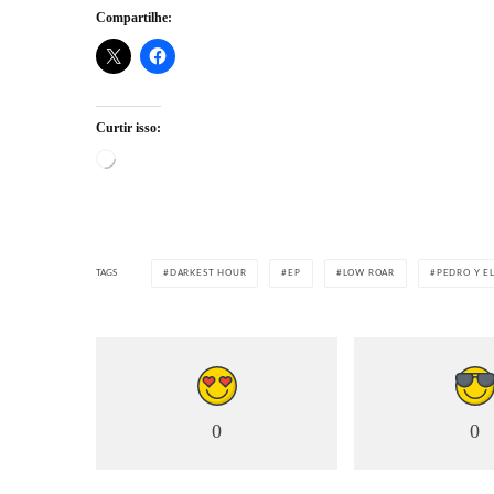
Compartilhe:
Curtir isso:
Carregando...
TAGS
DARKEST HOUR
EP
LOW ROAR
PEDRO Y E
0
0