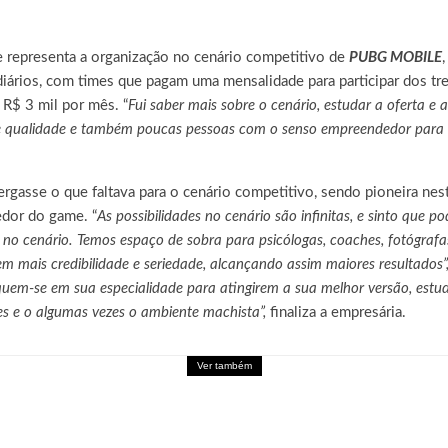
representa a organização no cenário competitivo de
PUBG MOBILE
 diários, com times que pagam uma mensalidade para participar dos t
R$ 3 mil por mês. “
Fui saber mais sobre o cenário, estudar a oferta e 
de qualidade e também poucas pessoas com o senso empreendedor para t
rgasse o que faltava para o cenário competitivo, sendo pioneira nes
edor do game. “
As possibilidades no cenário são infinitas, e sinto que p
s no cenário. Temos espaço de sobra para psicólogas, coaches, fotógraf
m mais credibilidade e seriedade, alcançando assim maiores resultados”
iquem-se em sua especialidade para atingirem a sua melhor versão, estud
s e o algumas vezes o ambiente machista”,
finaliza a empresária.
Ver também
 ZERO recebe seu maior DLC, SUPER LIMIT-BREAK