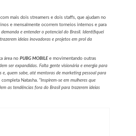
, com mais dois streamers e dois staffs, que ajudam no
reinos e mensalmente ocorrem torneios internos e para
a demanda e entender o potencial do Brasil. Identifiquei
razerem ideias inovadoras e projetos em prol da
ta área no
PUBG MOBILE
e movimentando outras
odem ser expandidas. Falta gente visionária e energia para
as e, quem sabe, até mentoras de marketing pessoal para
,
completa Natasha. “
Inspirem-se em mulheres que
em as tendências fora do Brasil para trazerem ideias
ING NEO, já disponível para PC e