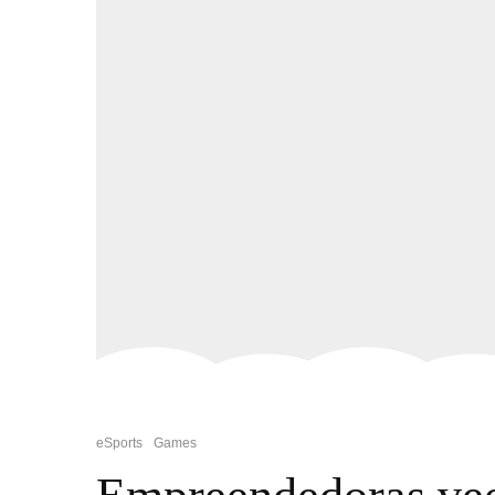
eSports
Games