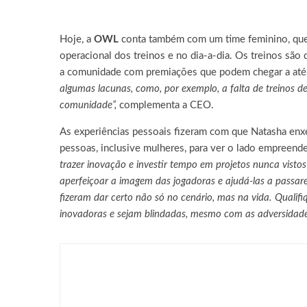
Hoje, a
OWL
conta também com um time feminino, que 
operacional dos treinos e no dia-a-dia. Os treinos são
a comunidade com premiações que podem chegar a até 
algumas lacunas, como, por exemplo, a falta de treinos 
comunidade”,
complementa a CEO.
As experiências pessoais fizeram com que Natasha enxe
pessoas, inclusive mulheres, para ver o lado empreend
trazer inovação e investir tempo em projetos nunca visto
aperfeiçoar a imagem das jogadoras e ajudá-las a passare
fizeram dar certo não só no cenário, mas na vida. Qualif
inovadoras e sejam blindadas, mesmo com as adversidade
Games
DRAGON BALL: SPARKING!