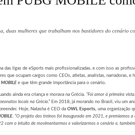
eem PUBG MOBILE como p
Ana, duas mulheres que trabalham nos bastidores do cenári
a das ligas de eSports mais profissionalizadas, e com isso as profi
s que ocupam cargos como CEOs, atletas, analistas, narradoras, e h
 MOBILE
e que têm grande importância para o cenário.
ando ainda era criança e morava na Grécia.
“Foi amor à primeira vist
peonatos locais na Grécia
.” Em 2018, já morando no Brasil, viu um a
preender. Hoje, Natasha é CEO da
OWL Esports,
uma organização qu
OBILE
. “
O projeto dos treinos foi inaugurado em 2021, e premiamos a 
2 com o intuito de movimentarmos e valorizarmos o cenário e, também,