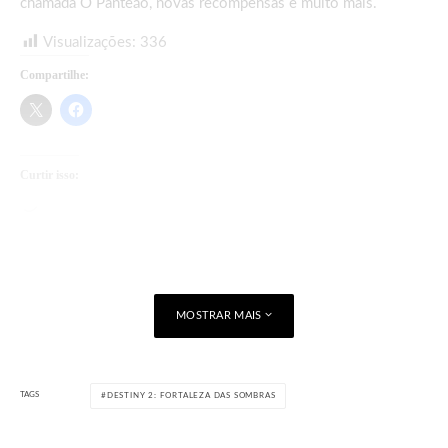
chamada O Panteão, novas recompensas e muito mais.
Visualizações:
336
Compartilhe:
Curtir isso:
Carregando...
MOSTRAR MAIS
TAGS
DESTINY 2: FORTALEZA DAS SOMBRAS