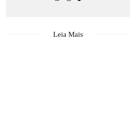
Leia Mais
Games
DRAGON BALL: SPARKING! ZERO
recebe seu maior DLC, SUPER LIMIT-
BREAKING NEO, já disponível para PC
e consoles
Anterior