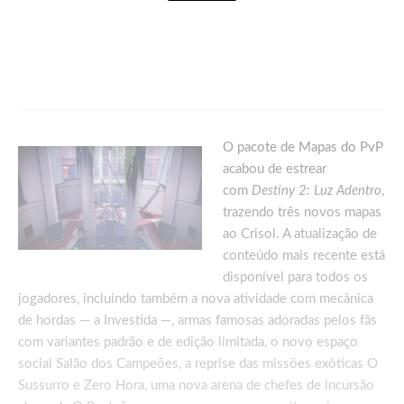
Games
Palworld Online: Garena leva a experiência
de Palworld para o mobile em formato
MMORPG
O pacote de Mapas do PvP
acabou de estrear
com
Destiny 2: Luz Adentro
,
trazendo três novos mapas
ao Crisol. A atualização de
conteúdo mais recente está
disponível para todos os
jogadores, incluindo também a nova atividade com mecânica
de hordas — a Investida —, armas famosas adoradas pelos fãs
com variantes padrão e de edição limitada, o novo espaço
social Salão dos Campeões, a reprise das missões exóticas O
Sussurro e Zero Hora, uma nova arena de chefes de incursão