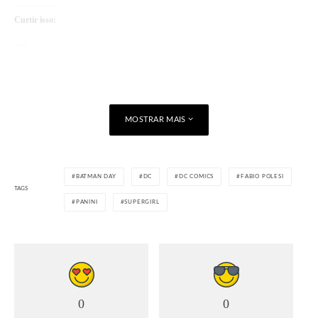
Curtir isso:
Carregando...
MOSTRAR MAIS
BATMAN DAY
DC
DC COMICS
FABIO POLESI
TAGS
PANINI
SUPERGIRL
0
0