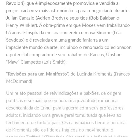
Revolori), que é impiedosamente promovida e vendida a
preços cada vez mais astronômicos para o negociante de arte
Julian Cadazio (Adrien Brody) e seus tios (Bob Balaban e
Henry Winkler). A obra-prima em que Moses vem trabalhando
há anos é inspirada em sua carcereira e musa Simone (Léa
Seydoux) e é revelada em uma grande fanfarra a um
impaciente mundo da arte, incluindo o renomado colecionador
e potencial comprador de seu trabalho de Kansas, Upshur
“Maw” Clampette (Lois Smith).
“Revisões para um Manifesto”,
de Lucinda Krementz (Frances
McDormand)
Um relato pessoal de reivindicações e paixões, de origem
políticas e sexuais que empurram a juventude romântica
desencantada de Ennui para a guerra com seus professores
adultos, iniciando uma greve geral tumultuada que leva ao
fechamento de todo o país. Os carismáticos herói e heroína
de Krementz são os líderes trágicos do movimento: o