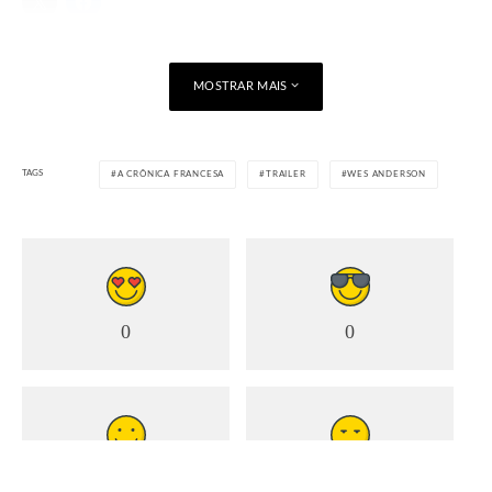
Curtir isso:
MOSTRAR MAIS
Carregando...
TAGS
A CRÔNICA FRANCESA
TRAILER
WES ANDERSON
0
0
0
0