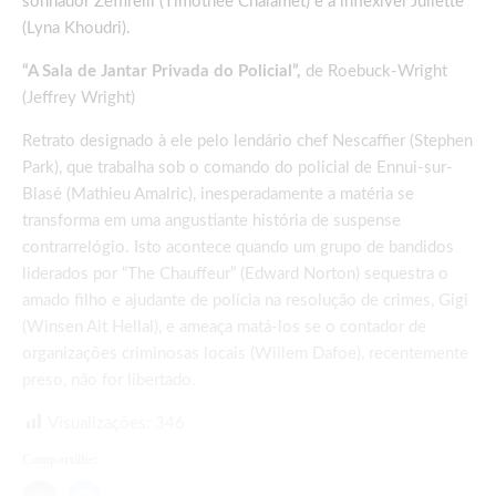
sonhador Zeffirelli (Timothée Chalamet) e a inflexível Juliette
(Lyna Khoudri).
“A Sala de Jantar Privada do Policial”,
de Roebuck-Wright
(Jeffrey Wright)
Retrato designado à ele pelo lendário chef Nescaffier (Stephen
Park), que trabalha sob o comando do policial de Ennui-sur-
Blasé (Mathieu Amalric), inesperadamente a matéria se
transforma em uma angustiante história de suspense
contrarrelógio. Isto acontece quando um grupo de bandidos
liderados por “The Chauffeur” (Edward Norton) sequestra o
amado filho e ajudante de polícia na resolução de crimes, Gigi
(Winsen Ait Hellal), e ameaça matá-los se o contador de
organizações criminosas locais (Willem Dafoe), recentemente
preso, não for libertado.
Visualizações:
346
Compartilhe: