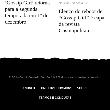
‘Gossip Girl’ retorna
Notícias
Séries & TV
para a segunda
Elenco do reboot de
temporada em 1º de
“Gossip Girl” é capa
dezembro
da revista
Cosmopolitan
© 2026 Cebola Verde® | Versão 6.0.1 Todos os seus direitos reservados.
ANUNCIE
CREATIVE COMMONS
SOBRE
TERMOS E CONDUTAS