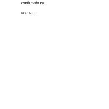
confirmado na...
READ MORE
© 2026 Cebola Verde® | Versão 6.0.1 Todos os seus direitos reserva