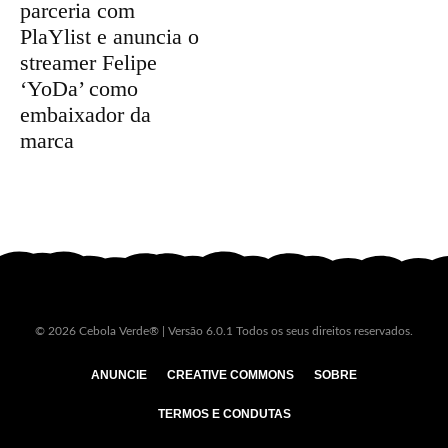
parceria com
PlaYlist e anuncia o
streamer Felipe
‘YoDa’ como
embaixador da
marca
© 2026 Cebola Verde® | Versão 6.0.1 Todos os seus direitos reservados.
ANUNCIE
CREATIVE COMMONS
SOBRE
TERMOS E CONDUTAS