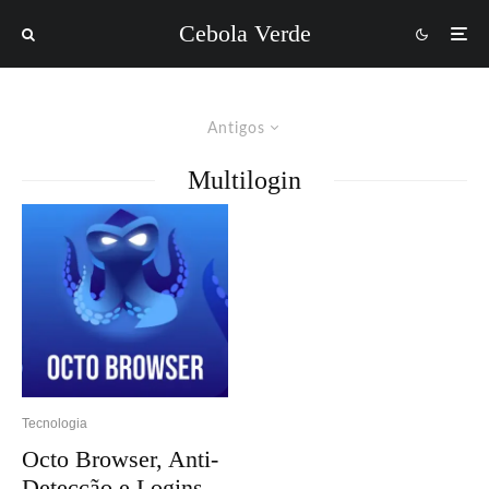
Cebola Verde
Antigos
Multilogin
Tecnologia
Octo Browser, Anti-
Detecção e Logins