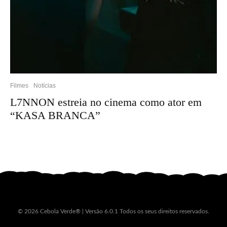
Filmes
Notícias
L7NNON estreia no cinema como ator em
“KASA BRANCA”
© 2026 Cebola Verde® | Versão 6.0.1 Todos os seus direitos reservados.