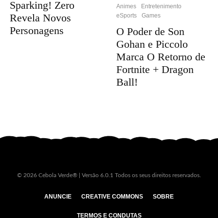
Sparking! Zero
Animes
Entretenimento
Revela Novos
eSports
Games
Personagens
O Poder de Son
Gohan e Piccolo
Marca O Retorno de
Fortnite + Dragon
Ball!
© 2026 Cebola Verde® | Versão 6.0.1 Todos os seus direitos reservados.
ANUNCIE
CREATIVE COMMONS
SOBRE
TERMOS E CONDUTAS