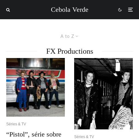
Cebola Verde
A to Z
FX Productions
Séries & TV
“Pistol”, série sobre
Séries & TV