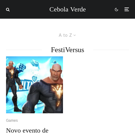
Cebola Verde
A to Z
FestiVersus
Games
Novo evento de