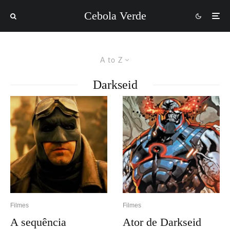
Cebola Verde
A to Z
Darkseid
Filmes
Filmes
A sequência
Ator de Darkseid